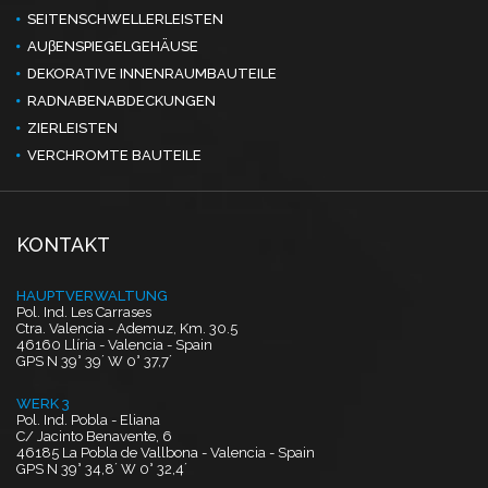
SEITENSCHWELLERLEISTEN
AUβENSPIEGELGEHÄUSE
DEKORATIVE INNENRAUMBAUTEILE
RADNABENABDECKUNGEN
ZIERLEISTEN
VERCHROMTE BAUTEILE
KONTAKT
HAUPTVERWALTUNG
Pol. Ind. Les Carrases
Ctra. Valencia - Ademuz, Km. 30.5
46160 Llíria - Valencia - Spain
GPS N 39° 39´ W 0° 37,7´
WERK 3
Pol. Ind. Pobla - Eliana
C/ Jacinto Benavente, 6
46185 La Pobla de Vallbona - Valencia - Spain
GPS N 39° 34,8´ W 0° 32,4´